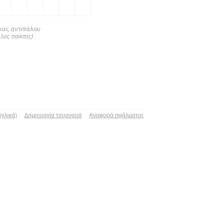
κας αντιπάλου
λλος παίκτης)
γγλικά)
Δημιουργία τουρνουά
Αναφορά σφάλματος