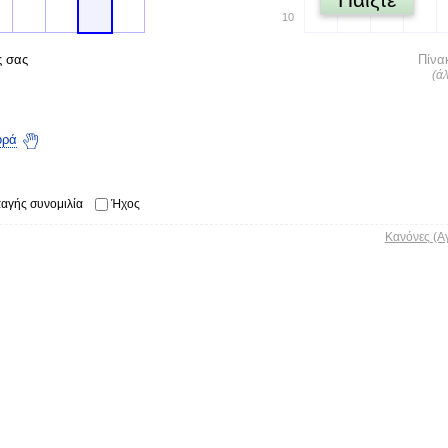
10
ς σας
Πίνα
(ά
ορά
αγής συνομιλία
Ήχος
Κανόνες (Α