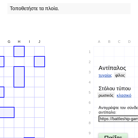
Τοποθετήστε τα πλοία.
G
H
I
J
A
B
C
D
1
2
Αντίπαλος
3
τυχαίος
φίλος
4
Στόλου τύπου
5
ρωσικός
κλασικό
6
Αντιγράψτε τον σύνδε
αντίπαλο:
7
8
9
Παίξτε