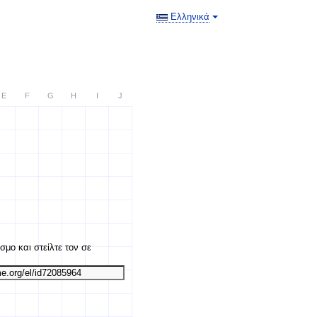
Ελληνικά
E
F
G
H
I
J
σμο και στείλτε τον σε