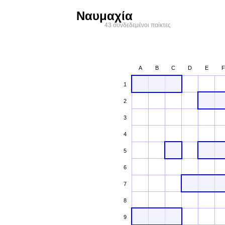
Ναυμαχία
43 συνδεδεμένοι παίκτες
A
B
C
D
E
F
1
2
3
4
5
6
7
8
9