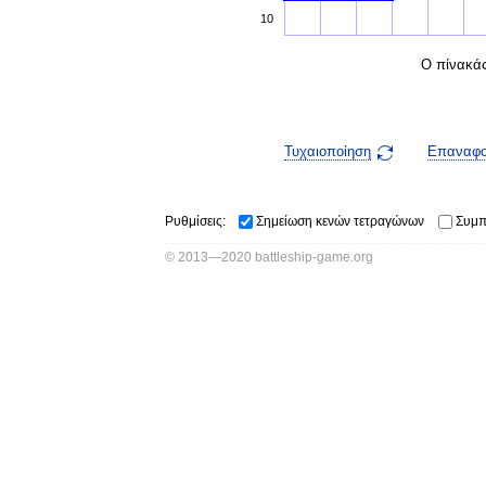
10
Ο πίνακά
Τυχαιοποίηση
Επαναφ
Ρυθμίσεις:
Σημείωση κενών τετραγώνων
Συμπ
© 2013—2020 battleship-game.org